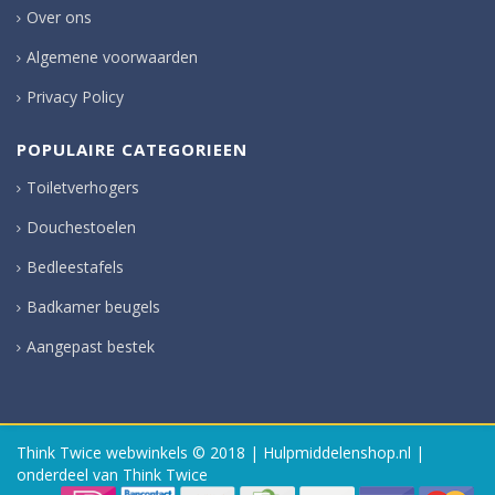
Over ons
Algemene voorwaarden
Privacy Policy
POPULAIRE CATEGORIEEN
Toiletverhogers
Douchestoelen
Bedleestafels
Badkamer beugels
Aangepast bestek
Think Twice webwinkels
© 2018 | Hulpmiddelenshop.nl |
onderdeel van Think Twice