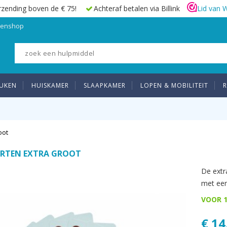
rzending boven de € 75!
Achteraf betalen via Billink
Lid van 
elenshop
UKEN
HUISKAMER
SLAAPKAMER
LOPEN & MOBILITEIT
R
oot
ARTEN EXTRA GROOT
De extr
met een
VOOR 1
€ 14