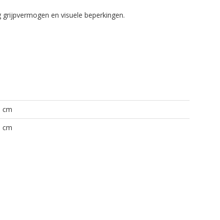
g grijpvermogen en visuele beperkingen.
0 cm
5 cm