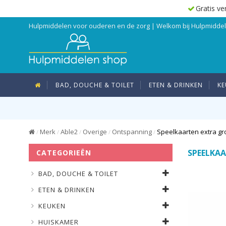
Gratis ve
Hulpmiddelen voor ouderen en de zorg | Welkom bij Hulpmidd
BAD, DOUCHE & TOILET
ETEN & DRINKEN
KE
Merk
Able2
Overige
Ontspanning
Speelkaarten extra gr
/
/
/
/
/
SPEELKA
CATEGORIEËN
BAD, DOUCHE & TOILET
ETEN & DRINKEN
KEUKEN
HUISKAMER