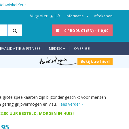
WebwinkelKeur
A
Vergroten:
|
Informatie
Afrekenen
A
0 PRODUCT(EN) - € 0,00
EVALIDATIE & FITNESS
MEDISCH
OVERIGE
a grote speelkaarten zijn bijzonder geschikt voor mensen
 gering grijpvermogen en visu...
lees verder
2:00 UUR BESTELD, MORGEN IN HUIS!
,95