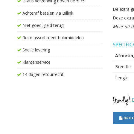
Gratis verzending boven de € 75!
De extra g
Achteraf betalen via Billink
Deze extra
Niet goed, geld terug!
Meer uit d
Ruim assortiment hulpmiddelen
SPECIFIC
Snelle levering
Afmetin
Klantenservice
Breedte
14 dagen retourrecht
Lengte
D
BROC