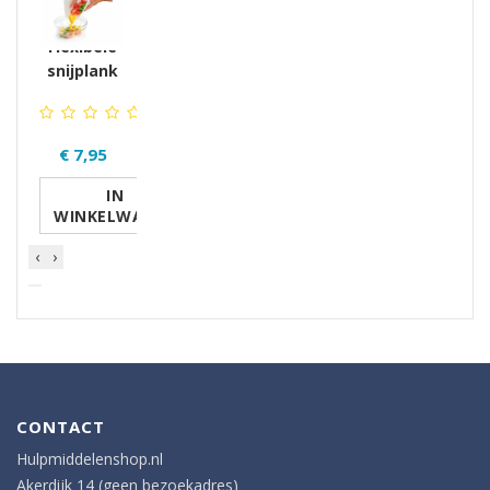
Flexibele
snijplank
€ 7,95
IN
WINKELWAGEN
‹
›
CONTACT
Hulpmiddelenshop.nl
Akerdijk 14 (geen bezoekadres)