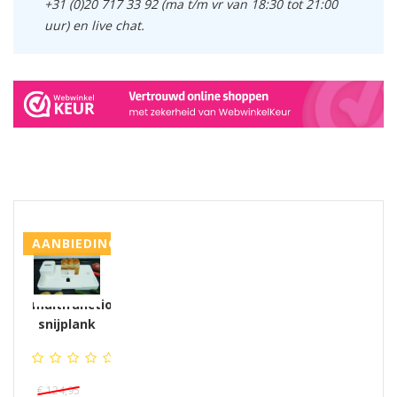
+31 (0)20 717 33 92 (ma t/m vr van 18:30 tot 21:00
uur) en live chat.
GERELATEERDE PRODUCTEN PRODUCTS
AANBIEDING
multifunctionele
snijplank
€ 124,95