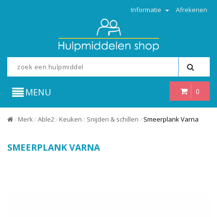
Informatie
Afrekenen
MENU
0
Merk
Able2
Keuken
Snijden & schillen
Smeerplank Varna
/
/
/
/
/
SMEERPLANK VARNA