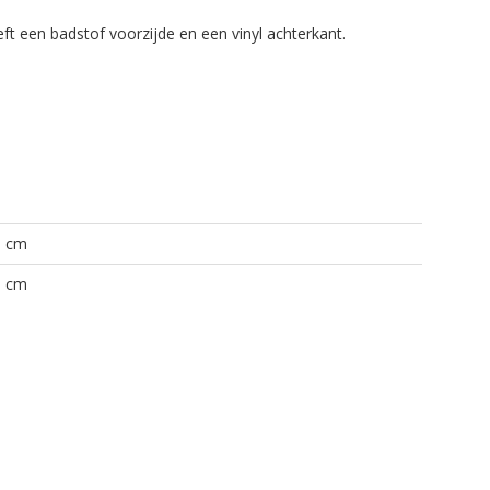
t een badstof voorzijde en een vinyl achterkant.
5 cm
8 cm