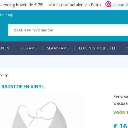
rzending boven de € 75!
Achteraf betalen via Billink
Lid van 
elenshop
UKEN
HUISKAMER
SLAAPKAMER
LOPEN & MOBILITEIT
R
vinyl
 BADSTOF EN VINYL
Eenvoud
wasbaar
VOOR 1
€ 16