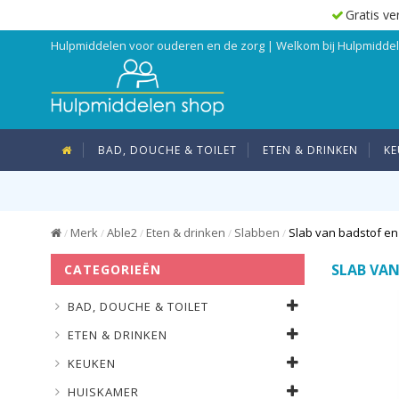
Gratis ve
Hulpmiddelen voor ouderen en de zorg | Welkom bij Hulpmidd
BAD, DOUCHE & TOILET
ETEN & DRINKEN
KE
Merk
Able2
Eten & drinken
Slabben
Slab van badstof en 
/
/
/
/
/
SLAB VAN
CATEGORIEËN
BAD, DOUCHE & TOILET
ETEN & DRINKEN
KEUKEN
HUISKAMER