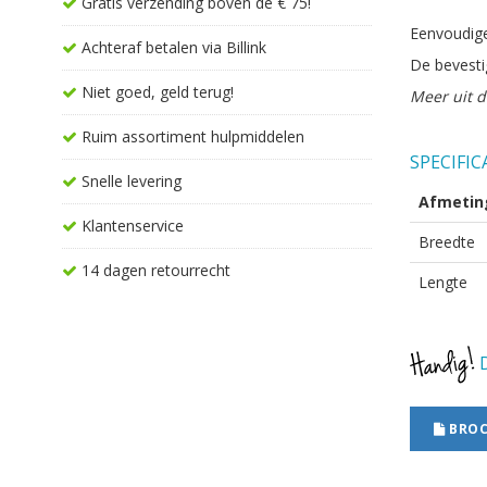
Gratis verzending boven de € 75!
Eenvoudige
Achteraf betalen via Billink
De bevesti
Niet goed, geld terug!
Meer uit d
Ruim assortiment hulpmiddelen
SPECIFIC
Snelle levering
Afmetin
Klantenservice
Breedte
14 dagen retourrecht
Lengte
D
BROC