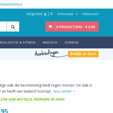
WebwinkelKeur
A
Vergroten:
|
Informatie
Afrekenen
A
0 PRODUCT(EN) - € 0,00
EVALIDATIE & FITNESS
MEDISCH
OVERIGE
ige slab die bescherming biedt tegen morsen. De slab is
 en heeft een badstof voorzijd...
lees verder
2:00 UUR BESTELD, MORGEN IN HUIS!
,95