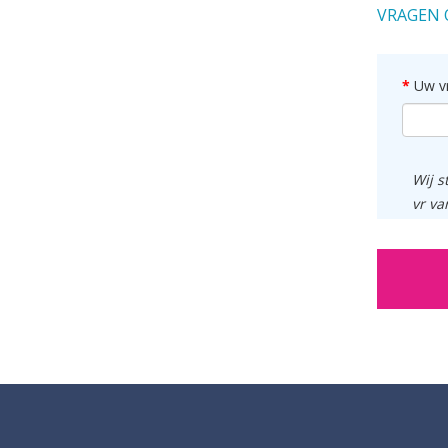
VRAGEN 
Uw v
Wij s
vr va