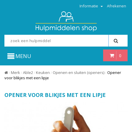
Informatie
Afrekenen
MENU
0
Merk
Able2
Keuken
Openen en sluiten (openers)
Opener
/
/
/
/
/
voor blikjes met een lipje
OPENER VOOR BLIKJES MET EEN LIPJE