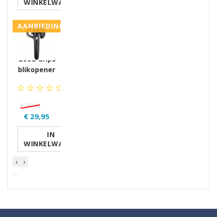
WINKELWAGEN
AANBIEDING
Good Grips
blikopener
€ 36,95
€ 29,95
IN
WINKELWAGEN
‹
›