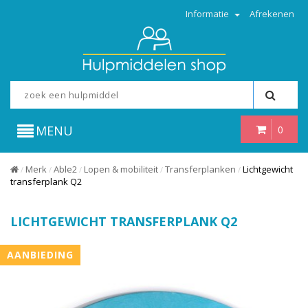
Informatie
Afrekenen
MENU
0
Merk
Able2
Lopen & mobiliteit
Transferplanken
Lichtgewicht
/
/
/
/
/
transferplank Q2
LICHTGEWICHT TRANSFERPLANK Q2
AANBIEDING