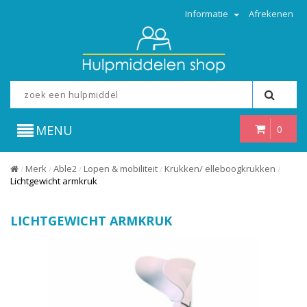
Informatie
Afrekenen
MENU
0
Merk
Able2
Lopen & mobiliteit
Krukken/ elleboogkrukken
/
/
/
/
/
Lichtgewicht armkruk
LICHTGEWICHT ARMKRUK