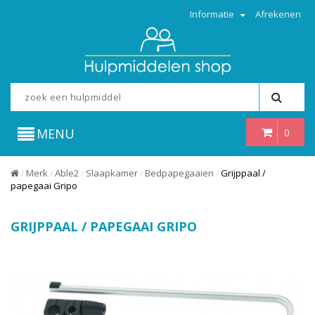
Informatie
Afrekenen
MENU
0
Merk
Able2
Slaapkamer
Bedpapegaaien
Grijppaal /
/
/
/
/
/
papegaai Gripo
GRIJPPAAL / PAPEGAAI GRIPO