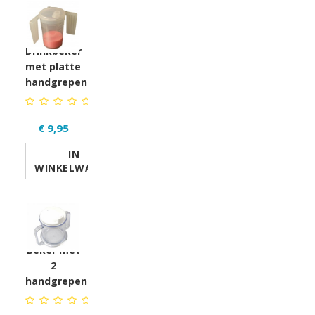
Drinkbeker
met platte
handgrepen
€ 9,95
IN
WINKELWAGEN
Beker met
2
handgrepen