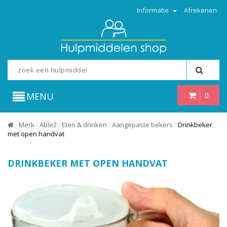
Informatie
Afrekenen
MENU
0
Merk
Able2
Eten & drinken
Aangepaste bekers
Drinkbeker
/
/
/
/
/
met open handvat
DRINKBEKER MET OPEN HANDVAT