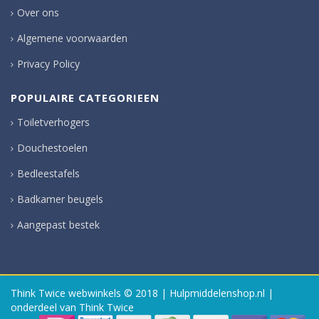
Over ons
Algemene voorwaarden
Privacy Policy
POPULAIRE CATEGORIEEN
Toiletverhogers
Douchestoelen
Bedleestafels
Badkamer beugels
Aangepast bestek
Think Twice webwinkels
© 2018 | Hulpmiddelenshop.nl |
onderdeel van Think Twice