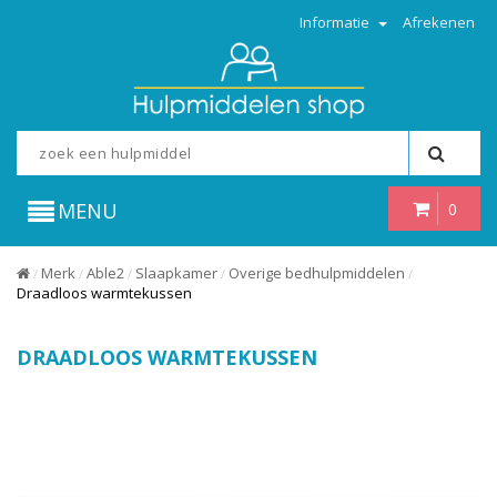
Informatie
Afrekenen
MENU
0
Merk
Able2
Slaapkamer
Overige bedhulpmiddelen
/
/
/
/
/
Draadloos warmtekussen
DRAADLOOS WARMTEKUSSEN