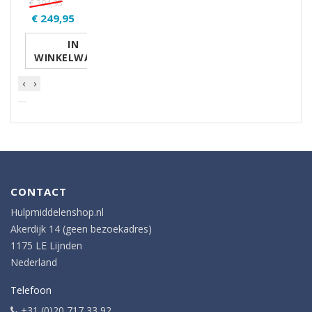
€ 294,95
€ 249,95
IN
WINKELWAGEN
‹
›
CONTACT
Hulpmiddelenshop.nl
Akerdijk 14 (geen bezoekadres)
1175 LE Lijnden
Nederland
Telefoon
+31 (0)20 717 33 92