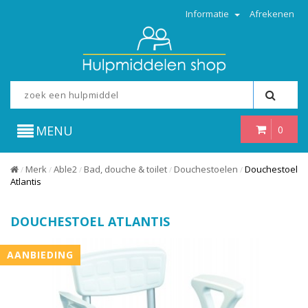
Informatie
Afrekenen
MENU
0
Merk
Able2
Bad, douche & toilet
Douchestoelen
Douchestoel
/
/
/
/
/
Atlantis
DOUCHESTOEL ATLANTIS
AANBIEDING