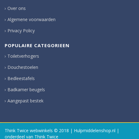
Over ons
Algemene voorwaarden
Privacy Policy
POPULAIRE CATEGORIEEN
Toiletverhogers
Douchestoelen
Bedleestafels
Badkamer beugels
Aangepast bestek
Think Twice webwinkels
© 2018 | Hulpmiddelenshop.nl |
onderdeel van Think Twice