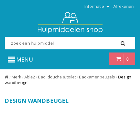
Informatie
Afrekenen
MENU
0
Merk
Able2
Bad, douche & toilet
Badkamer beugels
Design
/
/
/
/
/
wandbeugel
DESIGN WANDBEUGEL