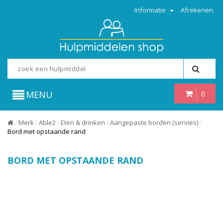
Informatie
Afrekenen
MENU
0
Merk
Able2
Eten & drinken
Aangepaste borden (servies)
/
/
/
/
/
Bord met opstaande rand
BORD MET OPSTAANDE RAND