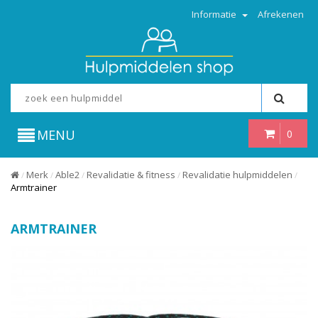
Informatie
Afrekenen
MENU
0
Merk
Able2
Revalidatie & fitness
Revalidatie hulpmiddelen
/
/
/
/
/
Armtrainer
ARMTRAINER